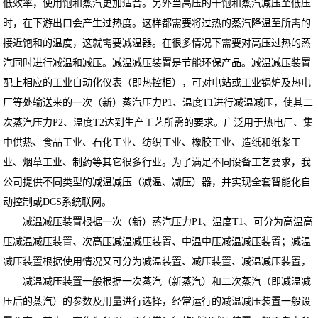
低效率，使用饱和蒸汽更加适合。另外当高压的干饱和蒸汽减压至低压
时，在下游出口会产生过热度。这样都需要将过热的蒸汽降温至所需的
接近饱和的温度，这就需要减温器。在很多情况下需要对高压过热的蒸
汽同时进行减温和减压。减温减压装置是节能环保产品。减温减压装置
配上相应的工业自动化仪表（即热控柜），可对电站或工业锅炉及热电
厂等处输送来的一次（新）蒸汽压力P1、温度T1进行减温减压，使其二
次蒸汽压力P2、温度T2达到生产工艺所需的要求。广泛用于热电厂、集
中供热、食品工业、石化工业、纺织工业、橡胶工业、造纸和纸浆工
业、烟草工业、制药等其它很多行业。为了满足不同设备工艺要求，我
公司提供不同类型的减温减压（减温、减压）器，并实现全套智能化自
动控制或DCS系统联网。
减温减压装置根据一次（新）蒸汽压力P1、温度T1、可分为高温高
压减温减压装置、次高压减温减压装置、中温中压减温减压装置；减温
减压装置根据使用情况又可分为减温装置、减压装置、减温减压装置，
减温减压装置一般根据一次蒸汽（新蒸汽）和二次蒸汽（即减温减
压后的蒸汽）的参数及用量进行选择，经常运行的减温减压装置一般设