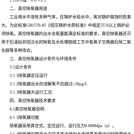
1.12PH值：8.8～9.3
二、真空除氧器用途
工业用水中溶有多种气体，在锅炉水给水中，氧对锅炉腐蚀的危害
大。为此标准GB1576-85《低压锅炉水质标准》中规定2T/h以上锅炉必
须除氧。真空除氧器的出水含氧量能满足标准的要求，真空除氧器还可
用于石油钻井回注水的除氧及水处理脱硫工艺中氢离子交换器后除二氧
化碳等多种场合。
三、真空除氧器设计条件与环境条件
3.1设计条件
3.1.1除氧器定压运行
3.1.2除氧器出水的溶解氧不应超过≥50μg/L
3.1.3除氧器大运行工况：
四、真空除氧器技术要求
4.1真空除氧器说明
4.1.1除氧器功能
除氧器采用真空式，定压运行，运行压力0.008Mpa（a）。