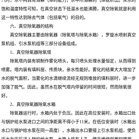
汽时，水不再具有溶解气体的能力，水中所溶解的气体就析出。从水的
饱和温度特性可知，在真空状态下低温水也能沸腾，真空除氧就是利用
这一特性达到除去气体（包括氧气）的目的。
六、真空除氧器的结构
真空除氧器主要由除氧器（除氧塔与除氧水箱），罗旋水喷射真空
泵机组、引水泵机组等三部分设备组成。
1、真空除氧器除氧塔
除氧塔内装有铜制作雾化喷头，每只喷头处理水量恒定，从而得到
喷雾。塔内装有填料层、传质块，亲水性能好。雾化的结果大大增加了
水的脱气面积，当雾化的水滴继续流经无规则堆放的填料层时，进一步
加强了脱气。因此，虽然水在脱气塔内停留的时间很短，然而除氧很
好。
2、真空除氧器除氧水箱
除氧器运行时，水箱内处于负压。因此在高位安装时，水箱出口处
与锅炉给水泵进口之间的净距离不得小于11米。在低位安装时（水箱出
水口与锅炉给水泵在同一高度），水箱出水口要接上引水泵机组，使负