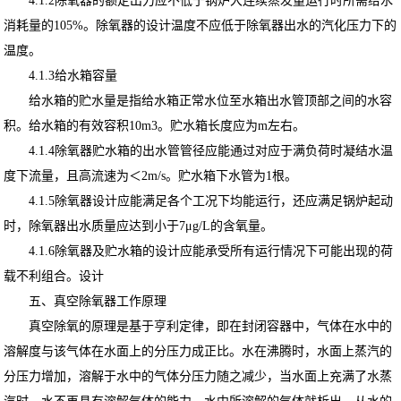
4.1.2除氧器的额定出力应不低于锅炉大连续蒸发量运行时所需给水
消耗量的105%。除氧器的设计温度不应低于除氧器出水的汽化压力下的
温度。
4.1.3给水箱容量
给水箱的贮水量是指给水箱正常水位至水箱出水管顶部之间的水容
积。给水箱的有效容积10m3。贮水箱长度应为m左右。
4.1.4除氧器贮水箱的出水管管径应能通过对应于满负荷时凝结水温
度下流量，且高流速为＜2m/s。贮水箱下水管为1根。
4.1.5除氧器设计应能满足各个工况下均能运行，还应满足锅炉起动
时，除氧器出水质量应达到小于7μg/L的含氧量。
4.1.6除氧器及贮水箱的设计应能承受所有运行情况下可能出现的荷
载不利组合。设计
五、真空除氧器工作原理
真空除氧的原理是基于亨利定律，即在封闭容器中，气体在水中的
溶解度与该气体在水面上的分压力成正比。水在沸腾时，水面上蒸汽的
分压力增加，溶解于水中的气体分压力随之减少，当水面上充满了水蒸