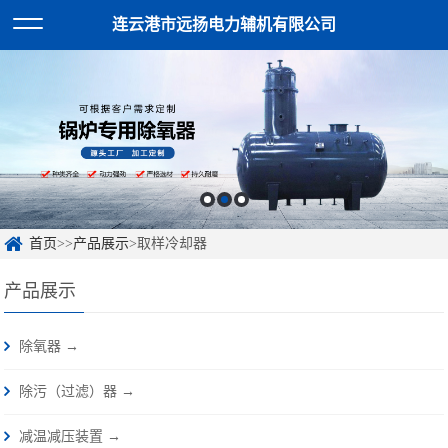
连云港市远扬电力辅机有限公司
首页
>>
产品展示
>取样冷却器
产品展示
除氧器 →
除污（过滤）器 →
减温减压装置 →