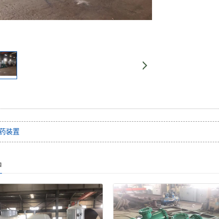
药装置
品