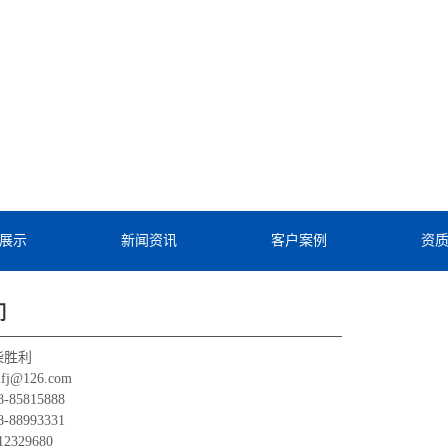
展示
新闻资讯
客户案例
资
们
柴胜利
j@126.com
85815888
88993331
2329680