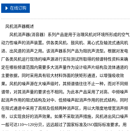
在线订购
风机消声器概述
风机消声器(消音器）系列产品是用于治理风机对环境所形成的空气
动力性噪声的消声装置。供各类风机、鼓风机、离心式及轴流式通风机
进、出风道的消声之用。该消声器系列产品为阻抗声流型。根据对发电
厂各类风机运行现场的噪声源进行实际测试所取得的频谱特性资料来确
定在哪些频谱范围内需要多大消声量作为设计吸声片结构及流体通道的
主要依据，同时采用具有较大材料饰面的狭矩形通道，以增强吸收效
果。风机的噪声源在大噪声级时，其频谱值往往不止一种，而对不同频
谱带，对其消声量的要求也不相同。为此本产品采用了对高、中频噪声
起消声作用的阻式结构及对中、低频噪声起消声作用的抗式结构，同时
在阻式通道中采用了高频及低频两种消声区，用以大限度地增宽消声频
带，以实现良好的消声效果。如果不采取消声措施，风机进出风口噪声
一般可达110～120分贝，远远超过了国家标准及ISO国际标准要求。用