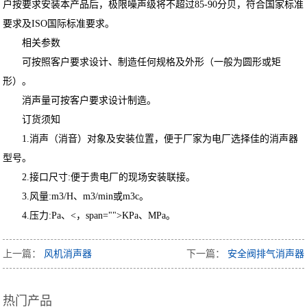
户按要求安装本产品后，极限噪声级将不超过85-90分贝，符合国家标准
要求及ISO国际标准要求。
相关参数
可按照客户要求设计、制造任何规格及外形（一般为圆形或矩
形）。
消声量可按客户要求设计制造。
订货须知
1.消声（消音）对象及安装位置，便于厂家为电厂选择佳的消声器
型号。
2.接口尺寸:便于贵电厂的现场安装联接。
3.风量:m3/H、m3/min或m3c。
4.压力:Pa、<，span="">KPa、MPa。
上一篇：
风机消声器
下一篇：
安全阀排气消声器
热门产品