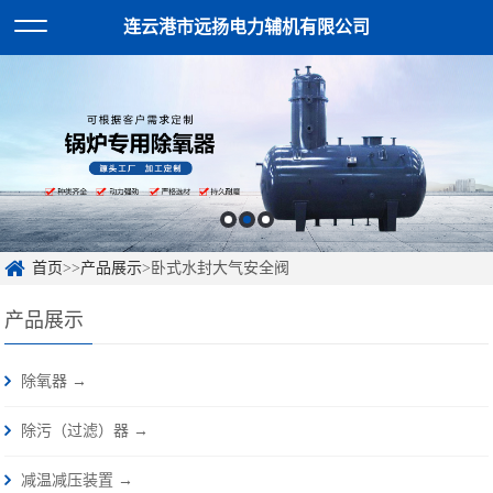
连云港市远扬电力辅机有限公司
首页
>>
产品展示
>卧式水封大气安全阀
产品展示
除氧器 →
除污（过滤）器 →
减温减压装置 →