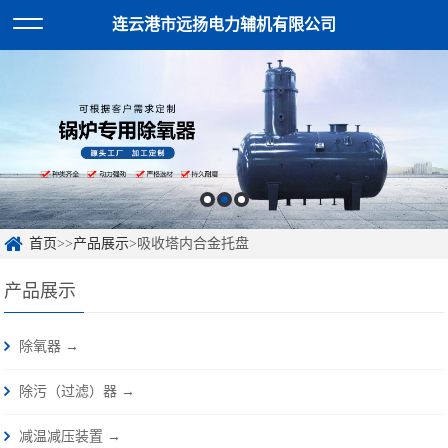
连云港市远扬电力辅机有限公司
首页
>>
产品展示
>吸收塔内合金托盘
产品展示
除氧器 →
除污（过滤）器 →
减温减压装置 →