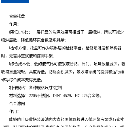
合金托盘
作用：
l降低L/G比：一层托盘的洗涤效果可相当于一层喷淋，所以可减少
喷淋层数，降低循环泵台数及电耗量；
l检修方便：托盘可作为喷淋层的检修平台。检修喷淋层和除雾器
时，无需排空浆液和搭脚手架；
l综合成本低：低的液气比可使浆液管路、阀门、喷嘴数量减少，吸
收塔重量减轻，高度降低，防腐面积减少，吸收塔系统的投资和运行维
修等综合成本变得更低。
制作规格：各种规格尺寸/定制
材料选择：2205不锈钢、DIN1.4529、HC-276合金等。
合金滤网
作用：
能够防止吸收塔浆液池内大直径固体颗粒进入循环浆液泵或石膏排