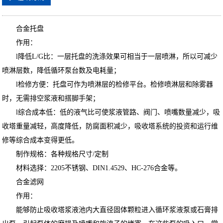
合金托盘
作用：
l降低L/G比：一层托盘的洗涤效果可相当于一层喷淋，所以可减少
喷淋层数，降低循环泵台数及电耗量；
l检修方便：托盘可作为喷淋层的检修平台。检修喷淋层和除雾器
时，无需排空浆液和搭脚手架；
l综合成本低：低的液气比可使浆液管路、阀门、喷嘴数量减少，吸
收塔重量减轻，高度降低，防腐面积减少，吸收塔系统的投资和运行维
修等综合成本变得更低。
制作规格：各种规格尺寸/定制
材料选择：2205不锈钢、DIN1.4529、HC-276合金等。
合金滤网
作用：
能够防止吸收塔浆液池内大直径固体颗粒进入循环浆液泵或石膏排