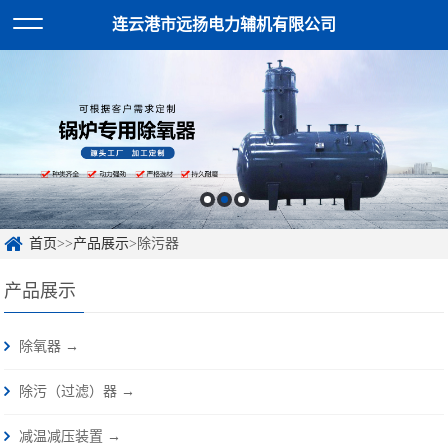
连云港市远扬电力辅机有限公司
首页
>>
产品展示
>除污器
产品展示
除氧器 →
除污（过滤）器 →
减温减压装置 →