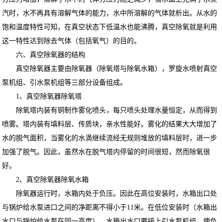
汽时，水不再具有溶解气体的能力，水中所溶解的气体就析出。从水的
饱和温度特性可知，在真空状态下低温水也能沸腾，真空除氧就是利用
这一特性达到除去气体（包括氧气）的目的。
六、真空除氧器的结构
真空除氧器主要由除氧器（除氧塔与除氧水箱），罗旋水喷射真空
泵机组、引水泵机组等三部分设备组成。
1、真空除氧器除氧塔
除氧塔内装有铜制作雾化喷头，每只喷头处理水量恒定，从而得到
喷雾。塔内装有填料层、传质块，亲水性能好。雾化的结果大大增加了
水的脱气面积，当雾化的水滴继续流经无规则堆放的填料层时，进一步
加强了脱气。因此，虽然水在脱气塔内停留的时间很短，然而除氧很
好。
2、真空除氧器除氧水箱
除氧器运行时，水箱内处于负压。因此在高位安装时，水箱出口处
与锅炉给水泵进口之间的净距离不得小于11米。在低位安装时（水箱出
水口与锅炉给水泵在同一高度），水箱出水口要接上引水泵机组，使负