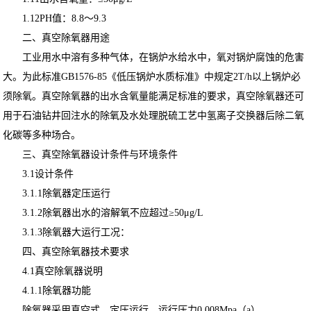
1.12PH值：8.8～9.3
二、真空除氧器用途
工业用水中溶有多种气体，在锅炉水给水中，氧对锅炉腐蚀的危害
大。为此标准GB1576-85《低压锅炉水质标准》中规定2T/h以上锅炉必
须除氧。真空除氧器的出水含氧量能满足标准的要求，真空除氧器还可
用于石油钻井回注水的除氧及水处理脱硫工艺中氢离子交换器后除二氧
化碳等多种场合。
三、真空除氧器设计条件与环境条件
3.1设计条件
3.1.1除氧器定压运行
3.1.2除氧器出水的溶解氧不应超过≥50μg/L
3.1.3除氧器大运行工况：
四、真空除氧器技术要求
4.1真空除氧器说明
4.1.1除氧器功能
除氧器采用真空式，定压运行，运行压力0.008Mpa（a）。