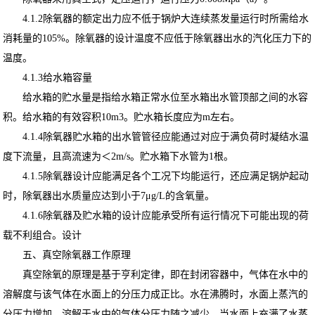
4.1.2除氧器的额定出力应不低于锅炉大连续蒸发量运行时所需给水
消耗量的105%。除氧器的设计温度不应低于除氧器出水的汽化压力下的
温度。
4.1.3给水箱容量
给水箱的贮水量是指给水箱正常水位至水箱出水管顶部之间的水容
积。给水箱的有效容积10m3。贮水箱长度应为m左右。
4.1.4除氧器贮水箱的出水管管径应能通过对应于满负荷时凝结水温
度下流量，且高流速为＜2m/s。贮水箱下水管为1根。
4.1.5除氧器设计应能满足各个工况下均能运行，还应满足锅炉起动
时，除氧器出水质量应达到小于7μg/L的含氧量。
4.1.6除氧器及贮水箱的设计应能承受所有运行情况下可能出现的荷
载不利组合。设计
五、真空除氧器工作原理
真空除氧的原理是基于亨利定律，即在封闭容器中，气体在水中的
溶解度与该气体在水面上的分压力成正比。水在沸腾时，水面上蒸汽的
分压力增加，溶解于水中的气体分压力随之减少，当水面上充满了水蒸